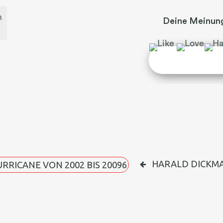
Deine Meinung
N
HARALD DICKM