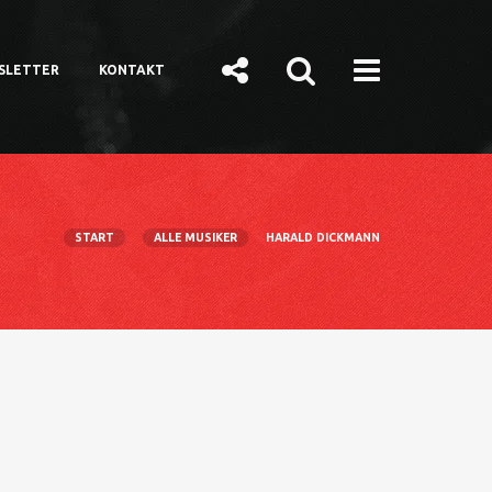
SLETTER
KONTAKT
START
ALLE MUSIKER
HARALD DICKMANN