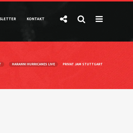
SLETTER
KONTAKT
T
HARANNI HURRICANES LIVE
PRIVAT JAM STUTTGART