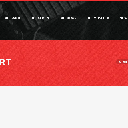
DIE BAND
DIE ALBEN
DIE NEWS
DIE MUSIKER
NEW
ART
STAR