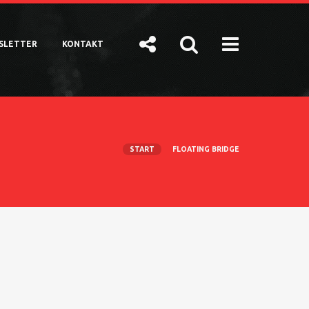
SLETTER
KONTAKT
START
FLOATING BRIDGE